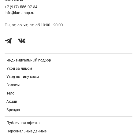
Tromethamine, Coco-Glucoside, Panthenol, Salicylic Acid, Succinic
Acid, Butylene Glycol, Lauryl Hydroxysultaine, Polyglyceryl-4 Caprate,
+7 (917) 556-07-34
Sodium Cocoyl Isethionate, Sodium Citrate, Sodium Phytate, Hexylene
info@lae-shop.ru
Glycol, Ethylhexylglycerin, Citric Acid, Protease, Caprylic/Capric
Triglyceride, Hydrogenated Lecithin, Ceramide NP, Dipropylene Glycol,
Пн, вт, ср, чт, пт, сб 10:00—20:00
Pentylene Glycol, Cholesterol, Fragrance(Parfum)
Индивидуальный подбор
Уход за лицом
Уход по типу кожи
Волосы
Тело
Акции
Бренды
Публичная оферта
Персональные данные