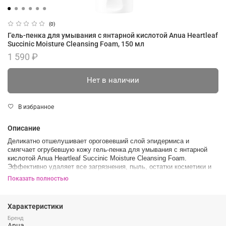
(0)
Гель-пенка для умывания с янтарной кислотой Anua Heartleaf
Succinic Moisture Cleansing Foam, 150 мл
1 590 ₽
Нет в наличии
В избранное
Описание
Деликатно отшелушивает ороговевший слой эпидермиса и
смягчает огрубевшую кожу гель-пенка для умывания с янтарной
кислотой Anua Heartleaf Succinic Moisture Cleansing Foam.
Эффективно удаляет все загрязнения, пыль, остатки косметики и
гидрофильных средств. Мягко очищает без сухости и стянутости.
Показать полностью
Слабокислотный гель способствует поддержанию нейтрального
кислотно-щелочного баланса и подавляет рост бактерий.
Характеристики
Восполняет недостаток влаги в сухой и обезвоженной коже,
оставляет её напитанной и увлажнённой даже после умывания.
Бренд
Anua