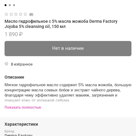
(0)
Масло гидрофильное с 5% масла жожоба Derma Factory
Jojoba 5% cleansing oil, 150 мл
1 890 ₽
Нет в наличии
В избранное
Описание
Мягкое гидрофильное масло содержит 5% масла жожоба, большую
концентрацию масла соевых бобов и экстракт чайного дерева,
благодаря чему эффективно удаляет макияж, загрязнения и
очищает кожу от излишков себума.
Эффект:
Показать полностью
Нормализация гидролипидного баланса кожи
От чёрных точек
Очищение
Характеристики
Питание
Увлажнение
Бренд
Derma Factory