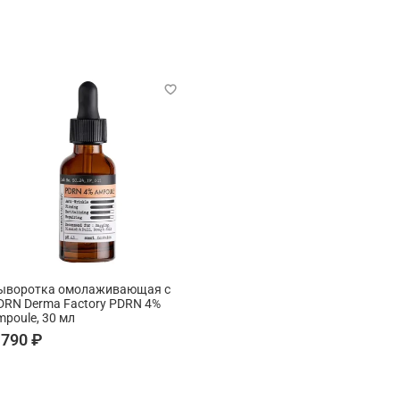
гидролизованного коллагена явля
эластичности, регенерация кожи,
появления новых.
Экстракт центеллы азиатской
в 
целебными свойствами, благодаря
противовоспалительным и раноза
восстановлению барьерных свойст
чувствительность кожи, оказывае
уменьшает купероз.
Гиалуронат натрия
— низкомолек
Проникает в глубокие слои эпидер
способствует удержанию влаги в 
дает влаге испариться.
Экстракт алоэ вера
восстанавлив
подавляет активность патогенных 
изменениями. Увлажняет кожу и п
чувствительную раздраженную ко
ыворотка омолаживающая с
активизирует процесс регенерации
DRN Derma Factory PDRN 4%
антиоксидантное воздействие, сти
mpoule, 30 мл
препятствует преждевременному с
 790 ₽
Экстракт ромашки
обладает заж
Успокаивает раздражения, снимае
воспалений.