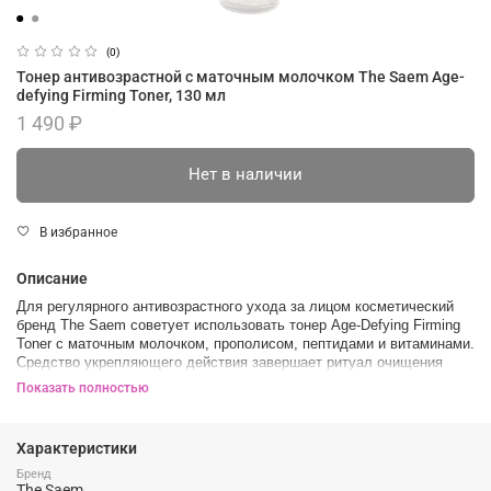
(0)
Тонер антивозрастной с маточным молочком The Saem Age-
defying Firming Toner, 130 мл
1 490 ₽
Нет в наличии
В избранное
Описание
Для регулярного антивозрастного ухода за лицом косметический
бренд The Saem советует использовать тонер Age-Defying Firming
Toner с маточным молочком, прополисом, пептидами и витаминами.
Средство укрепляющего действия завершает ритуал очищения
кожи, избавляет покровы от слоя ороговевших клеток, снабжает
Показать полностью
питательными веществами, нормализует гидролипидный и
кислотный баланс, оказывает противовоспалительное и защитное
воздействие.
Характеристики
Уход улучшает клеточное дыхание и обновление, облегчает доступ
Бренд
в ткани для питательных веществ, вследствие чего активно
The Saem