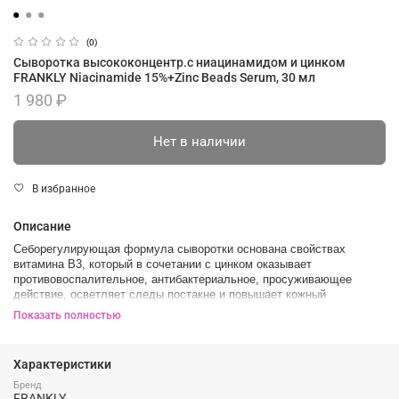
(0)
Сыворотка высококонцентр.с ниацинамидом и цинком
FRANKLY Niacinamide 15%+Zinc Beads Serum, 30 мл
1 980 ₽
Нет в наличии
В избранное
Описание
Себорегулирующая формула сыворотки основана свойствах
витамина В3, который в сочетании с цинком оказывает
противовоспалительное, антибактериальное, просуживающее
действие, осветляет следы постакне и повышает кожный
иммунитет.
Показать полностью
Баланс активных компонентов сыворотки обеспечивает
пролонгировнное увлажнение, предотвращая появление чувства
Характеристики
сухости, стянутости и шелушений.
Бренд
В составе:
FRANKLY