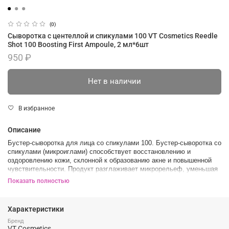
(0)
Сыворотка с центеллой и спикулами 100 VT Cosmetics Reedle
Shot 100 Boosting First Ampoule, 2 мл*6шт
950 ₽
Нет в наличии
В избранное
Описание
Бустер-сыворотка для лица со спикулами 100. Бустер-сыворотка со
спикулами (микроиглами) способствует восстановлению и
оздоровлению кожи, склонной к образованию акне и повышенной
чувствительности. Продукт разглаживает микрорельеф, уменьшая
размер и глубину пор, деликатно осветляет пигментацию и
Показать полностью
постакне. Содержит комплекс центеллы азиатской, гиалуроновую
кислоту, 17 видов
Характеристики
Как применять:
Бренд
Во время вечернего ухода нанесите необходимое количество
VT Cosmetics