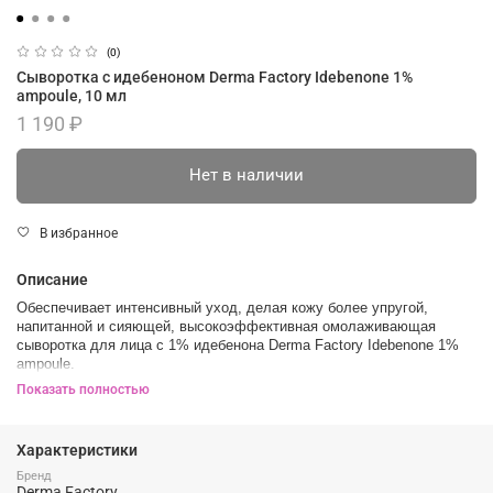
(0)
Сыворотка с идебеноном Derma Factory Idebenone 1%
ampoule, 10 мл
1 190 ₽
Нет в наличии
В избранное
Описание
Обеспечивает интенсивный уход, делая кожу более упругой,
напитанной и сияющей, высокоэффективная омолаживающая
сыворотка для лица с 1% идебенона Derma Factory Idebenone 1%
ampoule.
Показать полностью
Идебенон - функциональный ингредиент для разглаживания
морщин, также называемый «применение ботокса».
Эффект:
Характеристики
Бренд
Антивозрастной уход
Derma Factory