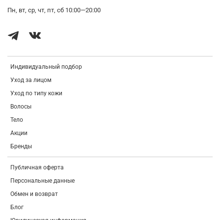
дает влаге испариться.
Пн, вт, ср, чт, пт, сб 10:00—20:00
Экстракт какао бобов
оказывает тонизирующее, противоотечное
действие. Обладает антиоксидантными свойствами, ускоряет
заживление и регенерацию кожи.
Экстракт центеллы азиатской
повышает упругость и эластичность
кожи, насыщает клетки дермы влагой. Образует защитный барьер,
Индивидуальный подбор
ограждающий кожу от ультрафиолета и негативных факторов
внешней среды.
Уход за лицом
Рекомендуем для всех типов кожи.
Уход по типу кожи
Волосы
Как применять:
аккуратно нанесите сыворотку на очищенную и
тонизированную кожу.
Тело
Акции
Бренды
Публичная оферта
Персональные данные
Обмен и возврат
Блог