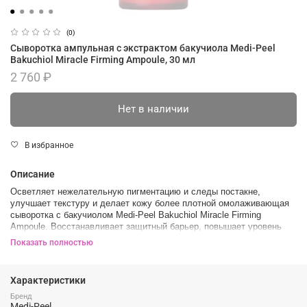
(0)
Сыворотка ампульная с экстрактом бакучиола Medi-Peel
Bakuchiol Miracle Firming Ampoule, 30 мл
2 760 ₽
Нет в наличии
В избранное
Описание
Осветляет нежелательную пигментацию и следы постакне,
улучшает текстуру и делает кожу более плотной омолаживающая
сыворотка с бакучиолом Medi-Peel Bakuchiol Miracle Firming
Ampoule. Восстанавливает защитный барьер, повышает уровень
увлажненности.
Показать полностью
Заметно улучшает тонус кожи, препятствует появлению дряблости
и кожных заломов, разглаживает микрорельеф. Активно
Характеристики
стимулирует выработку коллагена и эластина, уменьшает глубину
морщин. Устраняет тусклость и землистый цвет лица, возвращает
Бренд
Medi-Peel
коже здоровый оттенок и красивое сияние.