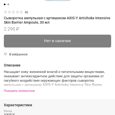
(0)
Сыворотка ампульная с артишоком AXIS-Y Artichoke Intensive
Skin Barrier Ampoule, 30 мл
2 290 ₽
Нет в наличии
В избранное
Описание
Насыщает кожу жизненной влагой и питательными веществами,
оказывает антиоксидантное действие для защиты организма от
пагубного воздействия окружающих факторов сыворотка
ампульная с артишоком AXIS-Y Artichoke Intensive Skin Barrier
Ampoule. Ампула помогает снять воспаления, покраснения и
Показать полностью
раздражения, и благодаря заживляющему и
противовоспалительному действию эффективно помогает в борьбе
с высыпаниями.
Характеристики
В составе:
Гидролат листьев Алоэ
, питает и глубоко увлажняет кожу,
Бренд
AXIS-Y