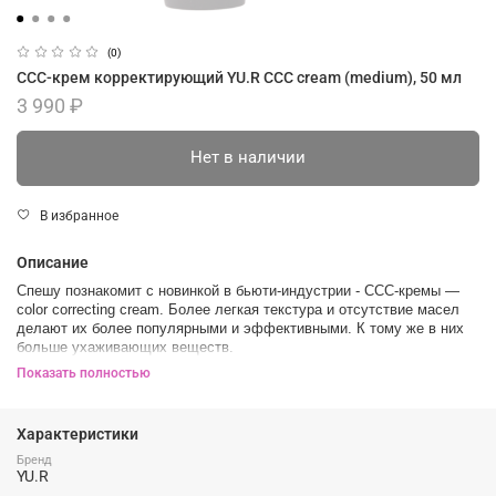
(0)
ССС-крем корректирующий YU.R CCC cream (medium), 50 мл
3 990 ₽
Нет в наличии
В избранное
Описание
Спешу познакомит с новинкой в бьюти-индустрии - CСC-кремы —
color correcting cream. Более легкая текстура и отсутствие масел
делают их более популярными и эффективными. К тому же в них
больше ухаживающих веществ.
BB-крем маскирует покраснения, а CCC-крем позволяет придать
Показать полностью
всей коже ровный естественный оттенок без красноты или серого
подтона. Корректирующий крем Yu-r CCC Cream — это
многофункциональное средство, которое применяется
Характеристики
одновременно как тональное средство и как крем для лица. Еще и
содержит UV-фильтр, который эффективно защищает кожу от
Бренд
YU.R
вредного спектра солнечного излучения.