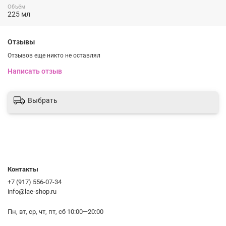
Объём
225 мл
Как применять:
Нанесите небольшое количество скраба на влажную
Отзывы
кожу и мягкими круговыми движениями распределите
на теле, а затем тщательно смойте теплой водой.
Отзывов еще никто не оставлял
Написать отзыв
Выбрать
Контакты
+7 (917) 556-07-34
info@lae-shop.ru
Пн, вт, ср, чт, пт, сб 10:00—20:00