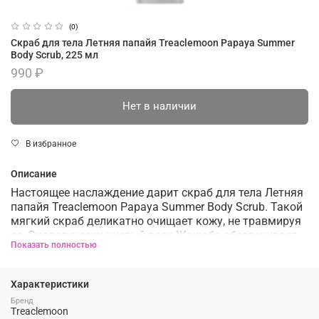
(0)
Скраб для тела Летняя папайя Treaclemoon Papaya Summer
Body Scrub, 225 мл
990 ₽
Нет в наличии
В избранное
Описание
Настоящее наслаждение дарит с
краб для тела Летняя
папайя Treaclemoon Papaya Summer Body Scrub. Такой
мягкий скраб
деликатно очищает кожу, не травмируя
ее. Экологически чистый воск Жожоба обеспечивает
Показать полностью
скрабирующий эффект.
Экзотический аромат спелой папайи погрузит вас в
Характеристики
отпускное настроение и зарядит позитивом на весь
день.
Бренд
Treaclemoon