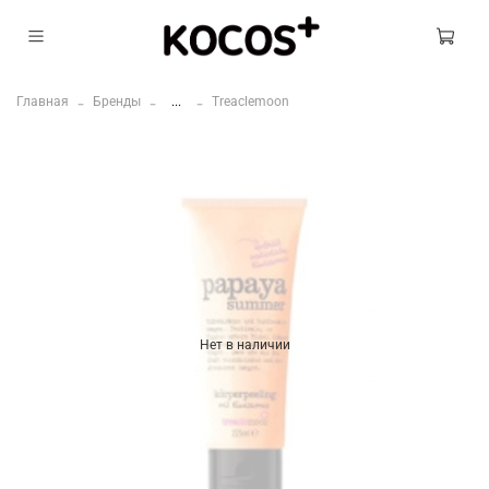
Главная
Бренды
...
Treaclemoon
Нет в наличии