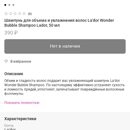
(0)
Шампунь для объема и увлажнения волос La'dor Wonder
Bubble Shampoo Lador, 50 мл
390 ₽
Нет в наличии
В избранное
Описание
Объем и гладкость волос подарит вас увлажняющий шампунь
La'dor
Wonder Bubble Shampoo. По настоящему
эффективно устраняет сухость
и ломкость прядей, уплотняет, запечатывает повреждённые волосяные
фолликулы.
Укрепляет и защищает волосы, подверженные частой укладке и термо-
Показать полностью
воздействию. Еще и имеют функцию защиты цвета, препятствует его
вымыванию, сохраняя яркость и блеск.
Характеристики
Действует, как говорится, изнутри - укрепляет волосяные фолликулы,
повышает эластичность прядей и дарит прикорневой объём. На
Бренд
поверхности волоса образуется защитная оболочка, которая
La'dor