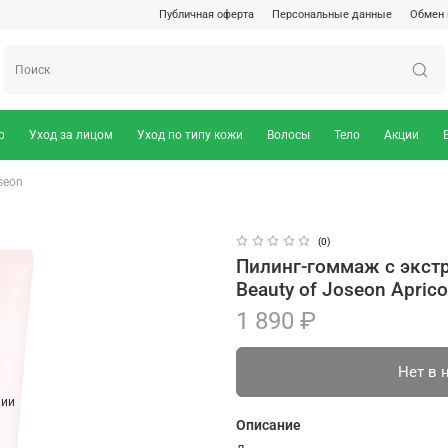
Публичная оферта
Персональные данные
Обмен 
р
Уход за лицом
Уход по типу кожи
Волосы
Тело
Акции
seon
(0)
Пилинг-гоммаж с экст
Beauty of Joseon Aprico
1 890 ₽
Нет в 
чии
Описание