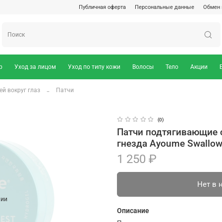
Публичная оферта
Персональные данные
Обмен 
р
Уход за лицом
Уход по типу кожи
Волосы
Тело
Акции
ей вокруг глаз
Патчи
(0)
Патчи подтягивающие 
гнезда Ayoume Swallow`
1 250 ₽
Нет в 
чии
Описание