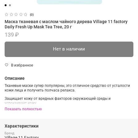
(0)
Маска тканевая с маслом чайного дерева Village 11 factory
Daily Fresh Up Mask Tea Tree, 20 г
139 ₽
Нет в наличии
В избранное
Описание
Тканевые маски супер популярны, это отличное средство от усталости
кожи лица и получить полчаса релакса.
Защищает кожу от вредных факторов окружающей среды и
успокаивает кожу.
Показать полностью
Подробнее о составе:
Масло чайного дерева - является природным антисептическим,
противовоспалительным и противовирусным средством. Оно быстро
Характеристики
снимает воспаления и ускоряет процессы заживления.
Бренд
Village 11 Factory