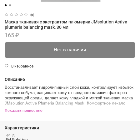
(0)
Маска тканевая с экстрактом плюмерии JMsolution Active
plumeria balancing mask, 30 мл
165 ₽
Нет в наличии
В избранное
Описание
Восстанавливает гидролипидный слой кожи, контролирует избыток
кожного себума, защищает кожу от вредного влияния факторов
окружающей среды, делает кожу гладкой и мягкой тканевая маска
JMsolution Active Plumeria Balancing Mask. Комфортное лекало
ложится как вторая кожа для видимого результата.
Показать полностью
Изучаем состав:
Экстракт плюмерии восстанавливает гидролипидный слой кожи,
Характеристики
контролирует избыток кожного себума и восполняет влагу в
Бренд
клетках без эффекта липкости. Хорошо снимает воспалительные
JM Solution