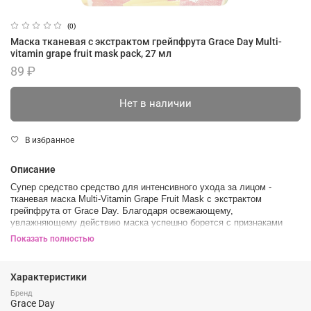
(0)
Маска тканевая с экстрактом грейпфрута Grace Day Multi-
vitamin grape fruit mask pack, 27 мл
89 ₽
Нет в наличии
В избранное
Описание
Супер средство средство для интенсивного ухода за лицом -
тканевая маска Multi-Vitamin Grape Fruit Mask с экстрактом
грейпфрута от Grace Day. Благодаря освежающему,
увлажняющему действию маска успешно борется с признаками
сухости, усталости и тусклости.
Показать полностью
Обладает прекрасными тонизирующими свойствами, восполняет
недостаток энергии, разглаживает мелкие морщины, осветляет
Характеристики
темные круги и уменьшает заметность пигментных пятен.
Бренд
В основе - мягкий гипоаллергенный материал, пропитанный
Grace Day
биоактивной эссенцией с набором натуральных компонентов.