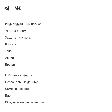
Zingiber Officinale (Ginger) Root Extract, Camellia Sinensis Leaf
Extract, Trehalose, Opuntia Tuna Fruit Extract, Fragrance.
Индивидуальный подбор
Уход за лицом
Уход по типу кожи
Волосы
Тело
Акции
Бренды
Публичная оферта
Персональные данные
Обмен и возврат
Блог
Юридическая информация