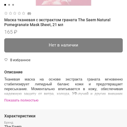
(0)
Маска тканевая с экстрактом граната The Saem Natural
Pomegranate Mask Sheet, 21 мл
165 ₽
Нет в наличии
В избранное
Описание
Тканевая маска на основе экстракта граната мгновенно
стабилизирует липидный баланс кожи и предотвращает
пересыхание. Моментально впитывается в кожу, обеспечивая
надежную защиту от ветра, холода, УФ-лучей и других внешних
агрессоров. Обладает успокаивающим действием, минимизирует
Показать полностью
глубину морщин, восстанавливает эластичность и упругость кожи.
В составе:
Характеристики
Экстракт граната
прекрасно увлажняет и смягчает кожу, обладает
Бренд
противовоспалительными и регенерирующими свойствами,
The Saem