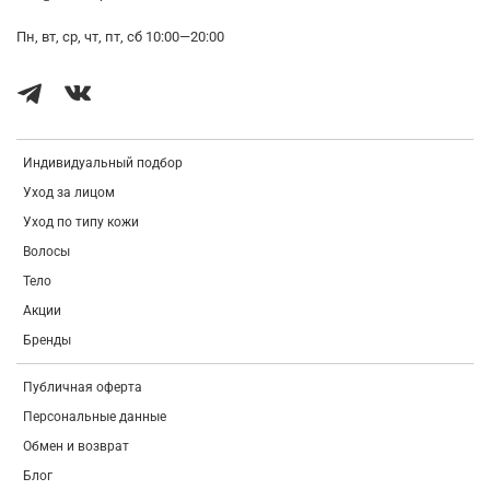
Threonine, Phenylalanine, Proline, Histidine, Methionine, Cysteine,
Sodium Acetylated Hyaluronate, Hydrolyzed Hyaluronic Acid, Peg-100
Пн, вт, ср, чт, пт, сб 10:00—20:00
Stearate, Fragrance, Ethylhexylglycerin
Индивидуальный подбор
Уход за лицом
Уход по типу кожи
Волосы
Тело
Акции
Бренды
Публичная оферта
Персональные данные
Обмен и возврат
Блог