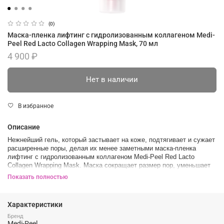
(0)
Маска-пленка лифтинг с гидролизованным коллагеном Medi-
Peel Red Lacto Collagen Wrapping Mask, 70 мл
4 900 ₽
Нет в наличии
В избранное
Описание
Нежнейший гель, который застывает на коже, подтягивает и сужает
расширенные поры, делая их менее заметными маска-пленка
лифтинг с гидролизованным коллагеном Medi-Peel Red Lacto
Collagen Wrapping Mask. Маска сокращает размер пор, уменьшает
их глубину, сглаживает микрорельеф.
Показать полностью
Средство устраняет жирный блеск, нормализует активность
сальных желёз, повышает упругость и эластичность, разглаживает,
Характеристики
придаёт здоровое сияние. Питательная кремовая текстура плотно
прилегает к коже, образуя дышащую коллагеновую мембрану,
Бренд
Medi-Peel
которая позволяет компонентам проникать в кожу.