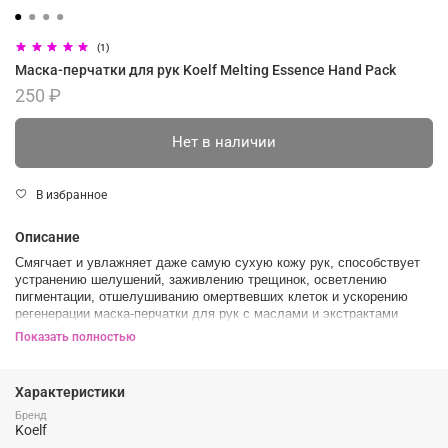
(1)
Маска-перчатки для рук Koelf Melting Essence Hand Pack
250 ₽
Нет в наличии
В избранное
Описание
Cмягчает и увлажняет даже самую сухую кожу рук, способствует
устранению шелушений, заживлению трещинок, осветлению
пигментации, отшелушиванию омертвевших клеток и ускорению
регенерации маска-перчатки для рук с маслами и экстрактами
Petitfee Koelf Melting Essence Hand Pack.
Показать полностью
Маска-перчатки пропитана эссенцией, созданной на базе
питательных масел, которая тает при соприкосновении с теплом
Характеристики
кожи рук. Оказывает долговременный эффект.
Бренд
Надев перчатки, вы можете продолжать заниматься небольшими
Koelf
домашними делами: они не стесняют движений и не оставляют