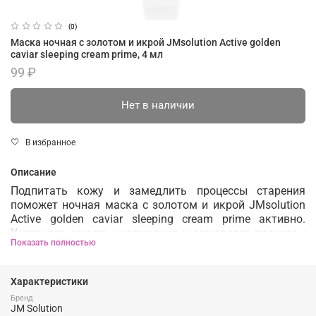
(0)
Маска ночная с золотом и икрой JMsolution Active golden
caviar sleeping cream prime, 4 мл
99 ₽
Нет в наличии
В избранное
Описание
Подпитать кожу и замедлить процессы старения
поможет ночная маска с золотом и икрой
JMsolution
Active golden caviar sleeping cream prime активно.
Устраняет сухость, шелушения и замедляет процессы
Показать полностью
старения.
Характеристики
Отлично повышает упругость и эластичность кожи,
укрепляет тургор и помогает в борьбе со старением
Бренд
JM Solution
кожи.