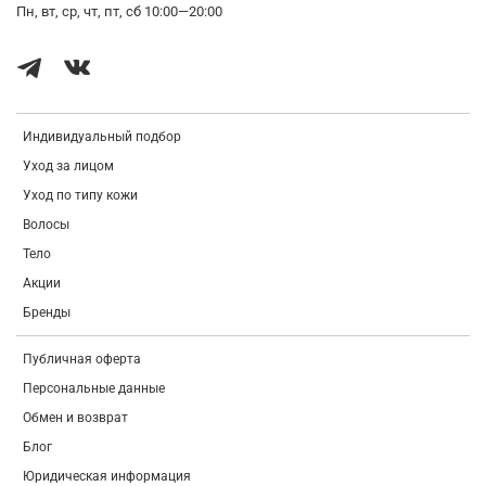
Пн, вт, ср, чт, пт, сб 10:00—20:00
3 вида гиалуроновой кислоты -
активно увлажняют,
проводя влагу глубоко в клетки эпидермиса, создают
на поверхность кожи барьер, предупреждающий
испарение влаги и поддерживающий оптимальный
уровень увлажнения, устраняют сухость и шелушения.
Индивидуальный подбор
Уход за лицом
Экстракт календулы лекарственной -
оказывает
антибактериальное и противовирусное воздействие на
Уход по типу кожи
кожу, регенерирует покровы, снимает покраснения,
Волосы
зуд, раздражение, используется при куперозе,
Тело
нормализует гидролипидный баланс, убирает жирный
блеск.
Акции
Бренды
Рекомендую для сухой и зрелой кожи.
Публичная оферта
Персональные данные
Обмен и возврат
Как применять:
Нанесите необходимое количество
Блог
маски завершающим этапом вечернего ухода.
Юридическая информация