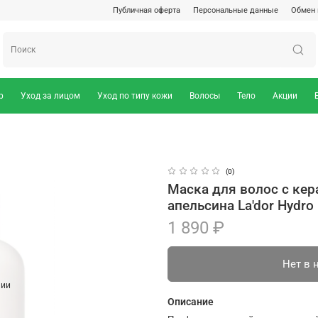
Публичная оферта
Персональные данные
Обмен 
р
Уход за лицом
Уход по типу кожи
Волосы
Тело
Акции
(0)
Маска для волос с ке
апельсина La'dor Hydro 
1 890 ₽
Нет в 
чии
Описание