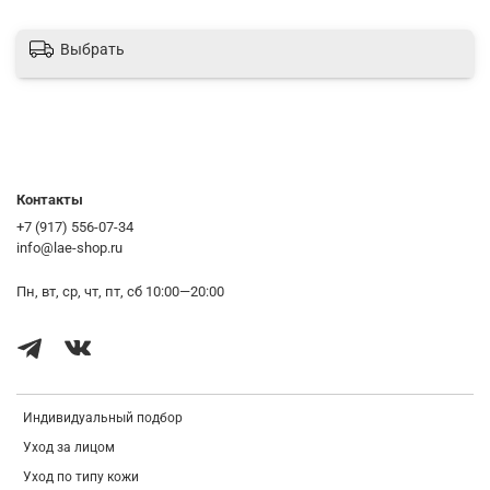
Повышение защитных функций
Выбрать
Посмотрим состав:
Гидролизованный коллаген
- делает упругой и эластичной,
разглаживает мимические морщинки и освежает;
Гиалуроновая кислота
- поддерживает необходимый уровень воды в
клетках кожи, обеспечивая стабильное увлажнение кожи в течение дня;
Комплекс растительных экстрактов
- тонизирует, улучшает защитные и
Контакты
барьерные функции;
+7 (917) 556-07-34
info@lae-shop.ru
О способе применения:
Нанесите необходимое количество маски на завершающем этапе
Пн, вт, ср, чт, пт, сб 10:00—20:00
ухода. При необходимости смойте утром остатки средства
Индивидуальный подбор
Уход за лицом
Уход по типу кожи