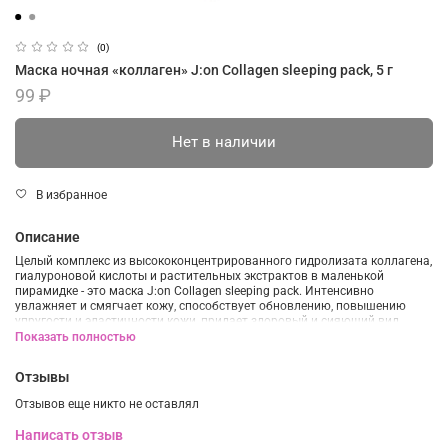
(0)
Маска ночная «коллаген» J:on Collagen sleeping pack, 5 г
99 ₽
Нет в наличии
В избранное
Описание
Целый комплекс из высококонцентрированного гидролизата коллагена,
гиалуроновой кислоты и растительных экстрактов в маленькой
пирамидке - это маска J:on Collagen sleeping pack. Интенсивно
увлажняет и смягчает кожу, способствует обновлению, повышению
упругости и эластичности кожи, придает здоровый и сияющий вид.
Показать полностью
Эффект:
Увлажнение
Отзывы
Восстановление
Отзывов еще никто не оставлял
Антивозрастной эффект
Повышение эластичности
Написать отзыв
Питание