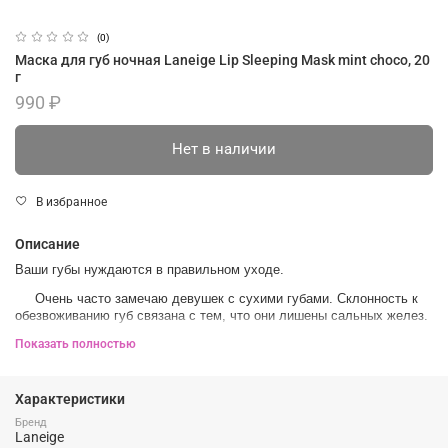
(0)
Маска для губ ночная Laneige Lip Sleeping Mask mint choco, 20
г
990 ₽
Нет в наличии
В избранное
Описание
Ваши губы нуждаются в правильном уходе.
⠀⠀Очень часто замечаю девушек с сухими губами. Склонность к
обезвоживанию губ связана с тем, что они лишены сальных желез.
⠀⠀Плюс ко всему наши губы подвергаются негативному
Показать полностью
воздействию холода, сухого воздуха в период отопления, ветра и
температурных перепадов. А это приводит к сухости и появлению
трещин. ⠀⠀
Характеристики
Бренд
Признавайтесь сталкиваетесь с проблемой?
Laneige