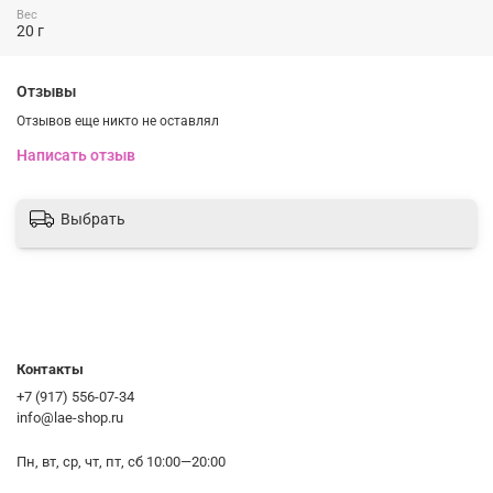
⠀⠀Расскажу как можно сделать губы аппетитныии и ухоженными.
Вес
20 г
⠀⠀Поможет вам в этом ночная маска для губ с ароматом мяты и
шоколада Laneige Lip Sleeping Mask
⠀⠀Маска ночная, поэтому пока вы спите масочка улажняет, питает,
Отзывы
восстанавливает, заживляет поврежденную кожк. К тому же она
Отзывов еще никто не оставлял
смягчает кожу губ, при этом мягко удаляет омертвевшие клетки, а
также помогает заживлению при ранка и трещинах на губам. Губки
Написать отзыв
ваши на утро мягкие, гладкие и губная помада отлично ложится на
них.
⠀⠀Не смотря на то, что маска ночная можно ипользовать её и
Выбрать
днём. Ни один бальзам губ не справляется с сухостью губ лучше.
Эта маска обладает приятным лёгким ароматом.
⠀⠀Особая технология MOISTURE WRAP позволяет активным
компонентам проникать максимально глубоко в клетки эпидермиса
и лучше усваиваться кожей. Создает на поверхности защитную
плёнку, которая приветствует испарению влаги и поддерживает
Контакты
оптимальный уровень увлажнения.
+7 (917) 556-07-34
⠀⠀
Давайте рассмотрим действующие компоненты маски:
info@lae-shop.ru
Масло ши - обладает ярко выраженным смягчающим действием,
ускоряет ранозаживление.
Пн, вт, ср, чт, пт, сб 10:00—20:00
Масло семян мурумуру - эффективно устраняет сухость,