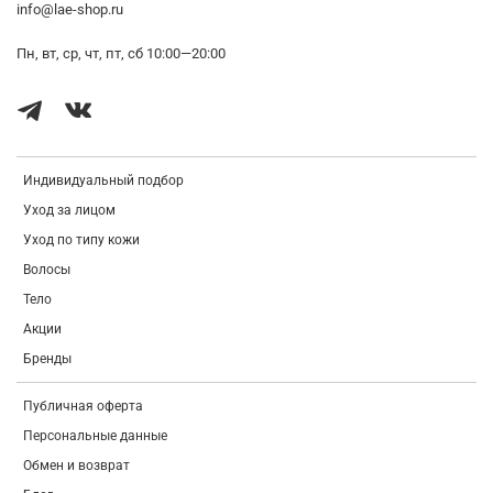
кожи. Гиалуроновая кислота образует на кожу неосязаемый
info@lae-shop.ru
защитный слой, который препятствует испарению влаги и дарит
комфортное ощущение свежести и увлажненности на лице.
Пн, вт, ср, чт, пт, сб 10:00—20:00
Аллантоин смягчает, интенсивно увлажняет кожу, способствует
сужению пор и нормализации выработки кожного сала, обладает
противовоспалительными свойствами, успокаивает раздраженную
кожу.
Рекомендуем для жирной, комбинированной и проблемной
Индивидуальный подбор
кожи
Уход за лицом
Как применять:
нанести мягкими массирующими движениями в
качестве завершающего этапа ухода.
Уход по типу кожи
Волосы
Тело
Акции
Бренды
Публичная оферта
Персональные данные
Обмен и возврат