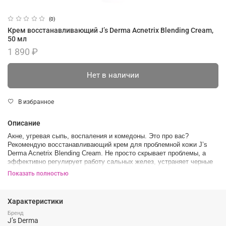
(0)
Крем восстанавливающий J’s Derma Acnetrix Blending Cream,
50 мл
1 890 ₽
Нет в наличии
В избранное
Описание
Акне, угревая сыпь, воспаления и комедоны. Это про вас?
Рекомендую восстанавливающий крем для проблемной кожи J’s
Derma Acnetrix Blending Cream. Не просто скрывает проблемы, а
эффективно регулирует работу сальных желез, устраняет черные
точки, очищает поры и способствует их сужению. Кроме того,
Показать полностью
оказывает обеззараживающее и антибактериальное действие.
Этот крем запускает процессы клеточного обновления. Благодаря
Характеристики
чему подстегивает собственные иммуностимулирующие
регенерирующие функции кожи, способствует восстановлению ее
Бренд
защитных свойств. Действие направлено на первопричину
J’s Derma