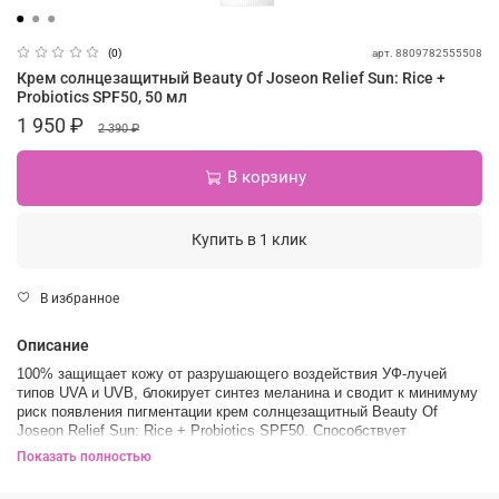
арт.
8809782555508
(0)
Крем солнцезащитный Beauty Of Joseon Relief Sun: Rice +
Probiotics SPF50, 50 мл
1 950 ₽
2 390 ₽
В корзину
Купить в 1 клик
В избранное
Описание
100% защищает кожу от разрушающего воздействия УФ-лучей
типов UVA и UVB, блокирует синтез меланина и сводит к минимуму
риск появления пигментации крем солнцезащитный Beauty Of
Joseon Relief Sun: Rice + Probiotics SPF50. Способствует
восстановлению микробиоты, укрепляет барьерные функции и
Показать полностью
отлично увлажняет.