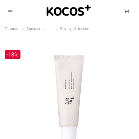
Главная
Бренды
...
Beauty of Joseon
-18%