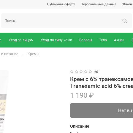
Публичная оферта
Персональные данные
Обмен 
р
Уход за лицом
Уход по типу кожи
Волосы
Тело
Акции
 и питание
Кремы
(0)
Крем с 6% транексамов
Tranexamic acid 6% cre
1 190 ₽
Нет в 
чии
Описание