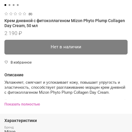
(0)
Крем дневной с фитоколлагеном Mizon Phyto Plump Collagen
Day Cream, 50 мл
2 190 ₽
Нет в наличии
В избранное
Описание
Увлажняет, смягчает и успокаивает кожу, повышает упругость и
эластичность, способствует разглаживанию морщин крем дневной
с фитоколлагеном Mizon Phyto Plump Collagen Day Cream.
Подойдет для базового антивозрастного ухода за кожей на каждый
Показать полностью
день.
Средство содержит 85% натуральных растительных компонентов,
которые обеспечивают антиоксидантную защиту и поддерживают
Характеристики
увлажнённость кожи в течение дня, предотвращают сухость и
Бренд
шелушение, делая кожу эластичной и сияющей.
Mizon