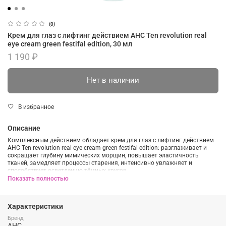
(0)
Крем для глаз с лифтинг действием AHC Ten revolution real
eye cream green festifal edition, 30 мл
1 190 ₽
Нет в наличии
В избранное
Описание
Комплексным действием обладает крем для глаз с лифтинг действием
AHC Ten revolution real eye cream green festifal edition: разглаживает и
сокращает глубину мимических морщин, повышает эластичность
тканей, замедляет процессы старения, интенсивно увлажняет и
способствует осветлению тёмных кругов.
Показать полностью
Активы крема способны проникать в более глубокие слои кожи и лучше
усваиваться, что повышает эффективность его действия.
Крем выполнен на безводной основе, где воду заменяет
Характеристики
гидролизованный коллаген, который не только эффективно
Бренд
восстанавливает повреждённые ткани, но также повышает их упругость
AHC