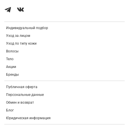
Как применять:
в качестве завершающего этапа ухода нанесите
кончиками пальцев небольшое количество крема на очищенную кожу
лица и область вокруг глаз, дождитесь впитывания.
Индивидуальный подбор
Уход за лицом
Уход по типу кожи
Волосы
Тело
Акции
Бренды
Публичная оферта
Персональные данные
Обмен и возврат
Блог
Юридическая информация