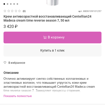
арт.
8806109101257
(0)
Крем антивозрастной восстанавливающий Centellian24
Madeca cream time reverse season 7, 50 мл
3 420 ₽
В корзину
Купить в 1 клик
В избранное
Описание
Отлично активизирует синтез собственных коллагеновых и
эластиновых волокон, что повышает упругость кожи крем
антивозрастной восстанавливающий Centellian24 Madeca cream
time reverse season 7. Замедляет процессы старения,
восстанавливает липидный барьер и успокаивает раздражение.
Показать полностью
В составе: