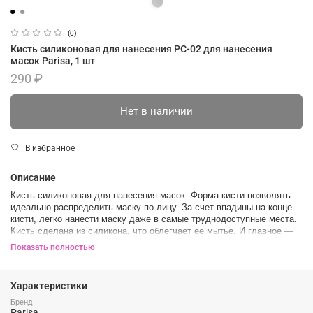
(0)
Кисть силиконовая для нанесения PC-02 для нанесения
масок Parisa, 1 шт
290 ₽
Нет в наличии
В избранное
Описание
Кисть силиконовая для нанесения масок. Форма кисти позволять
идеально распределить маску по лицу. За счет впадины на конце
кисти, легко нанести маску даже в самые труднодоступные места.
Кисть сделана из силикона, что облегчает ее мытье. И главное —
она не впитывает драгоценный продукт, и вашей стандартной
Показать полностью
баночки с маской хватит на более длительное время. Повторное
использование возможно сразу же после того, как вы помыли
кисть, так как для того, чтобы она высохла, достаточно лишь
Характеристики
протереть ее салфеткой.
Бренд
Parisa