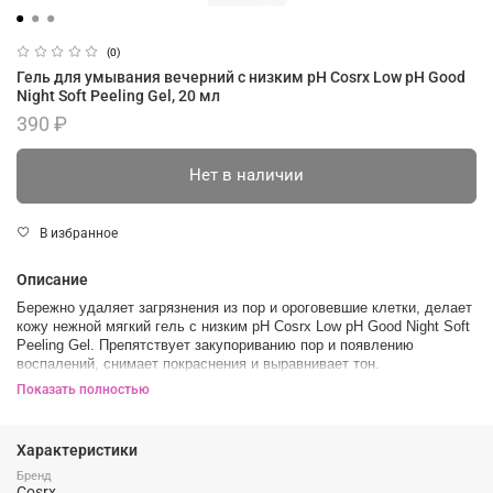
(0)
Гель для умывания вечерний с низким pH Cosrx Low pH Good
Night Soft Peeling Gel, 20 мл
390 ₽
Нет в наличии
В избранное
Описание
Бережно удаляет загрязнения из пор и ороговевшие клетки, делает
кожу нежной мягкий гель с низким pH Cosrx Low pH Good Night Soft
Peeling Gel. Препятствует закупориванию пор и появлению
воспалений, снимает покраснения и выравнивает тон.
Показать полностью
Гель не вызывает раздражений и повышенной чувствительности,
поддерживает защитный барьер. Запускает процессы обновления и
заживления, устраняет тусклость и покраснения, возвращает коже
Характеристики
здоровый, отдохнувший вид.
Бренд
Гелевая текстуа при массировании преобразуется в небольшие
Cosrx