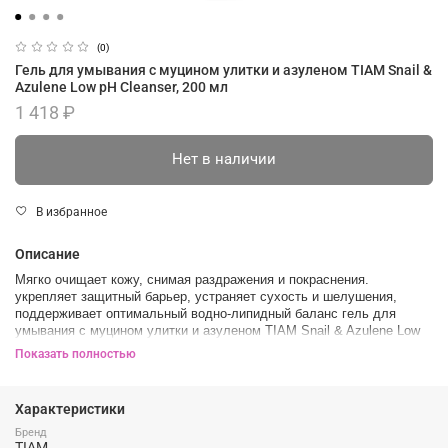
(0)
Гель для умывания с муцином улитки и азуленом TIAM Snail &
Azulene Low pH Cleanser, 200 мл
1 418 ₽
Нет в наличии
В избранное
Описание
Мягко очищает кожу, снимая раздражения и покраснения.
укрепляет защитный барьер, устраняет сухость и шелушения,
поддерживает оптимальный водно-липидный баланс гель для
умывания с муцином улитки и азуленом TIAM Snail & Azulene Low
pH Cleanser.
Показать полностью
Текстура гелевая, при контакте с водой преобразуется в мягкую
пенку, которая легко смывается водой, не оставляя стянутости.
Характеристики
Содержит улиточный муцин, пантенол и азулен.
Бренд
Эффект:
TIAM