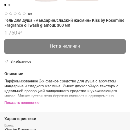
(0)
Гель для душа «мандарин/сладкий жасмин» Kiss by Rosemine
Fragrance oil wash glamour, 300 мл
1 750 ₽
Нет в наличии
В избранное
Описание
Парфюмированное 2-х фазное средство для душа с ароматом
мандарина и сладкого жасмина. Имеет двухслойную текстуру с
идеальной пропорцией очищающего средства и ухаживающего
масла. Мягкая густая пена бережно очищает и одновременно
увлажняет кожу, дарит телу приятный аромат. Верхние ноты:
Показать полностью
мандарин, цитрус. Сердце аромата: жасмин, нероли. Базовые ноты:
ваниль, сандаловое дерево.
Характеристики
Изучаем состав:
Бренд
Натуральные масла - аргана, шиповник, мед, низкомолекулярный
Kiss by Rosemine