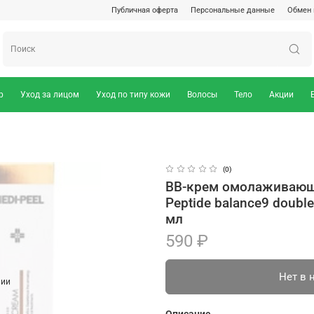
Публичная оферта
Персональные данные
Обмен 
р
Уход за лицом
Уход по типу кожи
Волосы
Тело
Акции
(0)
BB-крем омолаживающи
Peptide balance9 double
мл
590 ₽
Нет в 
чии
Описание