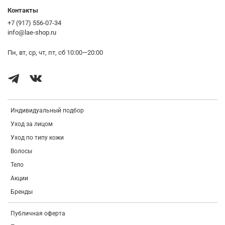
Acrylate Copolymer, Madecassic Acid, Asiaticoside, Polyacrylate-13,
Контакты
Madecassoside, Ethylhexylglycerin, Asiatic Acid, Allantoin, Tocopherol,
+7 (917) 556-07-34
Lecithin, Hydrogenated Polyisobutene, Adenosine, Disodium Edta,
info@lae-shop.ru
Polyglyceryl-10 Laurate, Ethylhexyl Palmitate, Sorbitan Isostearate
Пн, вт, ср, чт, пт, сб 10:00—20:00
Индивидуальный подбор
Уход за лицом
Уход по типу кожи
Волосы
Тело
Акции
Бренды
Публичная оферта