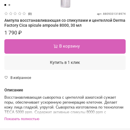
арт.
8809331318974
(0)
Ампула восстанавливающая со спикулами и центеллой Derma
Factory Cica spicule ampoule 8000, 30 мл
1 790 ₽
В корзину
Купить в 1 клик
В избранное
Описание
Восстанавливающая сыворотка с центеллой азиатской сужает
поры, обеспечивает ускоренную регенерацию клеточек. Делает
кожу лица гладкой, упругой. Сыворотка изготовлена по технологии
ТЕСА 5000 ppm. Содержит активные спикулы 8000 ppm с
витамином Е, а титрированный экстракт центеллы блокирует
Показать полностью
возможное раздражение кожи на микроиглы. Они доставляют
питание в глубокие слои, за счет чего происходит быстрое