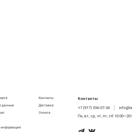
ферта
Контакты
Контакты
е данные
Доставка
+7 (917) 556-07-34
info@l
рат
Оплата
Пн, вт, ср, чт, пт, сб 10:00—20
 информация