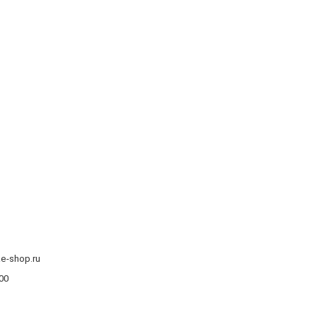
ae-shop.ru
:00